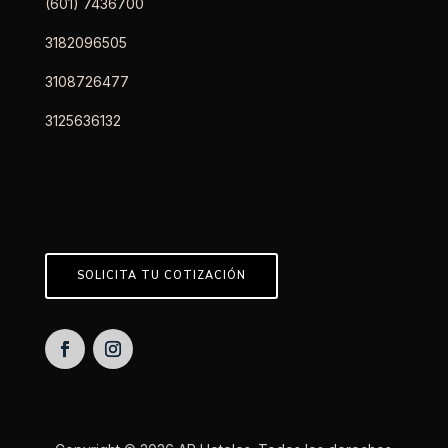
(601) 7436700
3182096505
3108726477
3125636132
SOLICITA TU COTIZACIÓN