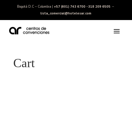
Bogotá D.C – Colombia |
+57 (601) 743 6700
–
318 209 6505
–
lista_comercial@hotelesar.com
Cart