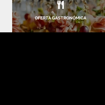

OFERTA GASTRONÓMICA

BEBIDAS, LICORES Y VINOS