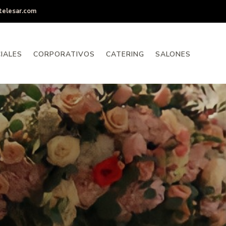
telesar.com
IALES
CORPORATIVOS
CATERING
SALONES