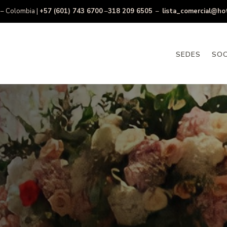
– Colombia |
+57 (601) 743 6700
–
318 209 6505
–
lista_comercial@ho
SEDES
SOC