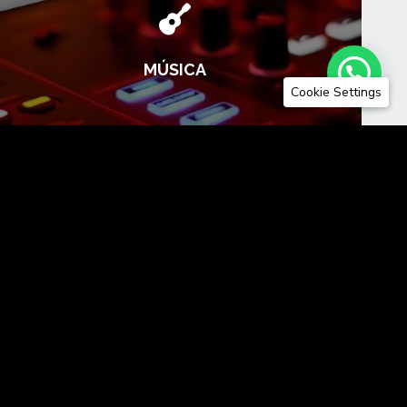

MÚSICA
Cookie Settings

WEDDING PLANNER