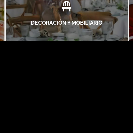

DECORACIÓN Y MOBILIARIO

FOTOGRAFÍA Y VIDEO